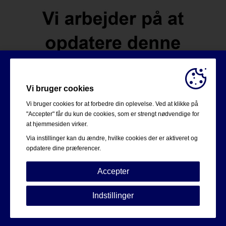
Vi bruger cookies
Vi bruger cookies for at forbedre din oplevelse. Ved at klikke på
"Accepter" får du kun de cookies, som er strengt nødvendige for
at hjemmesiden virker.
Via instillinger kan du ændre, hvilke cookies der er aktiveret og
opdatere dine præferencer.
Accepter
Strengt nødvendige:
Disse cookies er essentielle for at
Indstillinger
sikre grundlæggende funktionalitet såsom navigation,
adgang til sikret indhold samt at indkøbskurven husker
dine valg under dit ophold på webstedet.