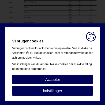
Vi bruger cookies
Vi bruger cookies for at forbedre din oplevelse. Ved at klikke på
"Accepter" får du kun de cookies, som er strengt nødvendige for
at hjemmesiden virker.
Via instillinger kan du ændre, hvilke cookies der er aktiveret og
opdatere dine præferencer.
Accepter
Strengt nødvendige:
Disse cookies er essentielle for at
Indstillinger
sikre grundlæggende funktionalitet såsom navigation,
adgang til sikret indhold samt at indkøbskurven husker
dine valg under dit ophold på webstedet.